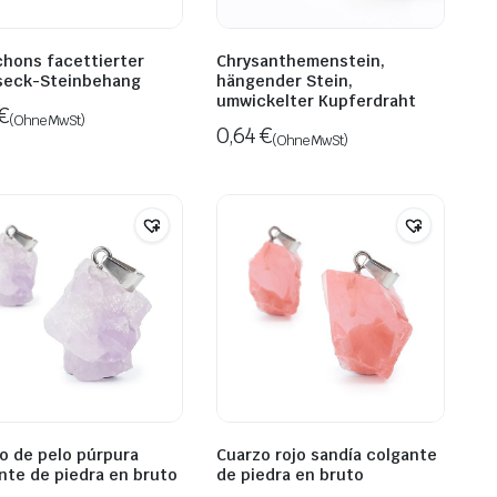
hons facettierter
Chrysanthemenstein,
seck-Steinbehang
hängender Stein,
umwickelter Kupferdraht
€
(Ohne MwSt)
0,64
€
(Ohne MwSt)
o de pelo púrpura
Cuarzo rojo sandía colgante
nte de piedra en bruto
de piedra en bruto