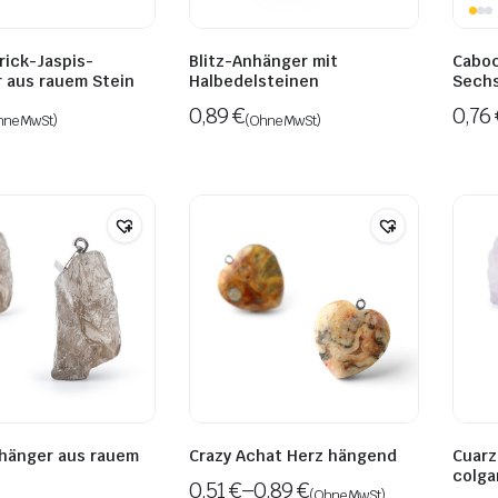
rick-Jaspis-
Blitz-Anhänger mit
Caboc
 aus rauem Stein
Halbedelsteinen
Sech
0,89
€
0,76
hne MwSt)
(Ohne MwSt)
nhänger aus rauem
Crazy Achat Herz hängend
Cuarz
colga
0,51
€
–
0,89
€
(Ohne MwSt)