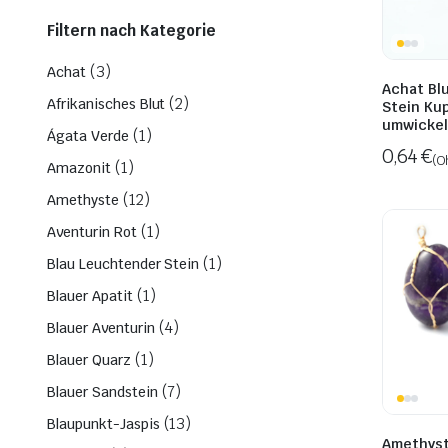
Filtern nach Kategorie
(3)
Achat
Achat Bl
(2)
Afrikanisches Blut
Stein Ku
umwickel
(1)
Ágata Verde
0,64
€
(O
(1)
Amazonit
(12)
Amethyste
(1)
Aventurin Rot
(1)
Blau Leuchtender Stein
(1)
Blauer Apatit
(4)
Blauer Aventurin
(1)
Blauer Quarz
(7)
Blauer Sandstein
(13)
Blaupunkt-Jaspis
Amethyst