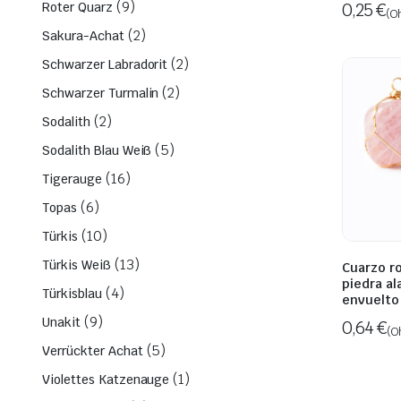
(9)
0,25
€
Roter Quarz
(O
(2)
Sakura-Achat
(2)
Schwarzer Labradorit
(2)
Schwarzer Turmalin
(2)
Sodalith
(5)
Sodalith Blau Weiß
(16)
Tigerauge
(6)
Topas
(10)
Türkis
(13)
Türkis Weiß
Cuarzo r
piedra a
(4)
Türkisblau
envuelto
(9)
Unakit
0,64
€
(O
(5)
Verrückter Achat
(1)
Violettes Katzenauge