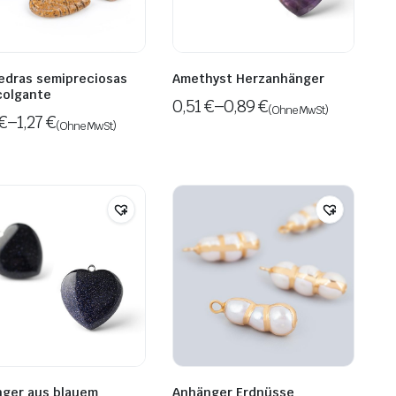
iedras semipreciosas
Amethyst Herzanhänger
colgante
0,51
€
–
0,89
€
(Ohne MwSt)
€
–
1,27
€
(Ohne MwSt)
ger aus blauem
Anhänger Erdnüsse