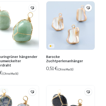
uringrüner hängender
Barocke
 umwickelter
Zuchtperlenanhänger
rdraht
0,51
€
(Ohne MwSt)
€
(Ohne MwSt)