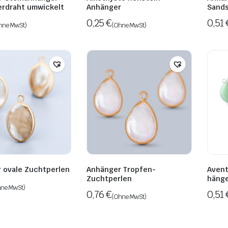
erdraht umwickelt
Anhänger
Sands
0,25
€
0,51
hne MwSt)
(Ohne MwSt)
 ovale Zuchtperlen
Anhänger Tropfen-
Avent
Zuchtperlen
häng
ne MwSt)
0,76
€
0,51
(Ohne MwSt)