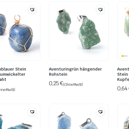
nblauer Stein
Aventuringrün hängender
Avent
umwickelter
Rohstein
Stein
aht
Kupfe
0,25
€
(Ohne MwSt)
0,64
hne MwSt)