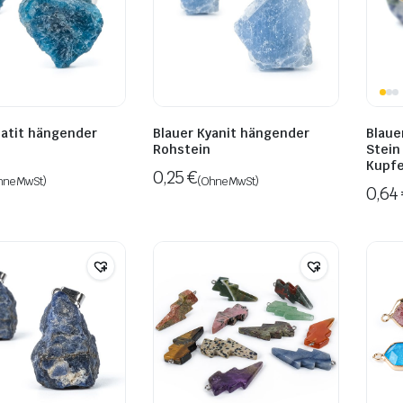
patit hängender
Blauer Kyanit hängender
Blaue
Rohstein
Stein
Kupfe
0,25
€
hne MwSt)
(Ohne MwSt)
0,64