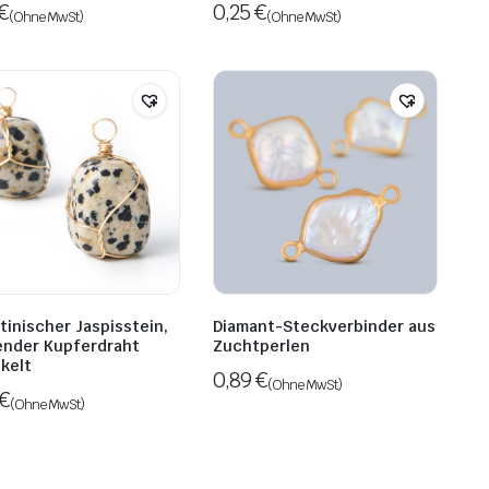
€
0,25
€
(Ohne MwSt)
(Ohne MwSt)
tinischer Jaspisstein,
Diamant-Steckverbinder aus
nder Kupferdraht
Zuchtperlen
kelt
0,89
€
(Ohne MwSt)
€
(Ohne MwSt)