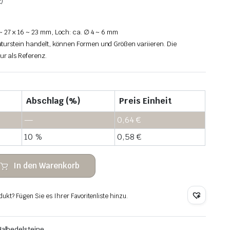
)
 ~ 27 x 16 ~ 23 mm, Loch: ca. ∅ 4 ~ 6 mm
turstein handelt, können Formen und Größen variieren. Die
r als Referenz.
Abschlag (%)
Preis Einheit
—
0,64
€
10 %
0,58
€
In den Warenkorb
dukt? Fügen Sie es Ihrer Favoritenliste hinzu.
Halbedelsteine