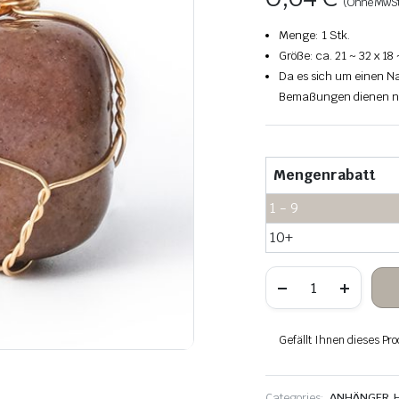
(Ohne MwSt
Menge: 1 Stk.
Größe: ca. 21 ~ 32 x 18
Da es sich um einen Na
Bemaßungen dienen nu
Mengenrabatt
1 - 9
10+
Aventurin
lila
hängender
Stein
Kupferdraht
Gefällt Ihnen dieses Pro
umwickelt
Menge
Categories:
ANHÄNGER