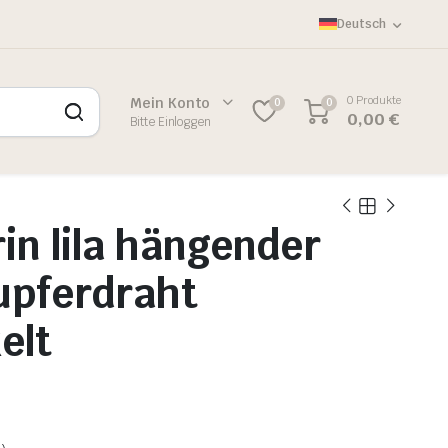
Deutsch
0 Produkte
Mein Konto
0
0
0,00
€
Bitte Einloggen
in lila hängender
upferdraht
elt