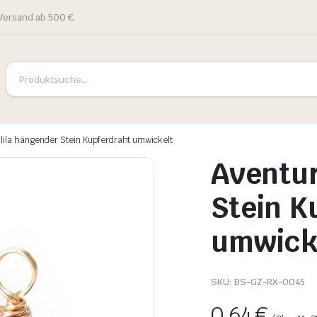
Versand ab 500 €.
 lila hängender Stein Kupferdraht umwickelt
Aventur
Stein K
umwick
SKU:
BS-GZ-RX-0045
0,64
€