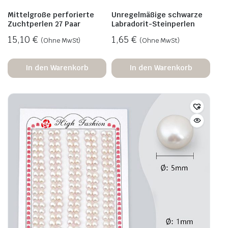
Mittelgroße perforierte
Unregelmäßige schwarze
Zuchtperlen 27 Paar
Labradorit-Steinperlen
15,10
€
1,65
€
(Ohne MwSt)
(Ohne MwSt)
In den Warenkorb
In den Warenkorb