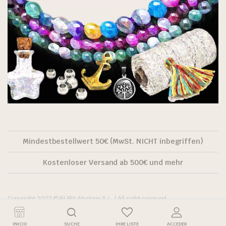
Mindestbestellwert 50€ (MwSt. NICHT inbegriffen)
Kostenloser Versand ab 500€ und mehr
Copyright 2022 © RUBY Abalorio S.L. | All right reserved.
INICIO
SUCHE
IHRE LISTE
ACCEDER