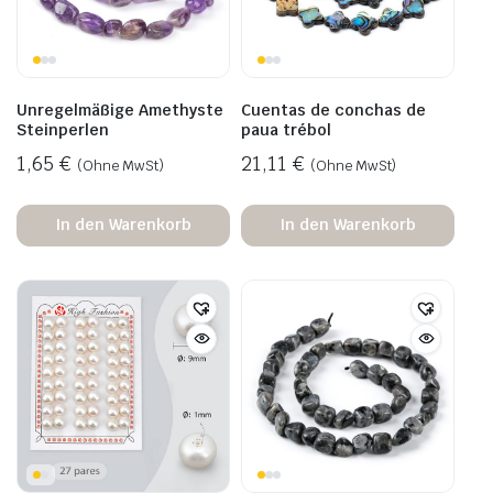
Unregelmäßige Amethyste
Cuentas de conchas de
Steinperlen
paua trébol
1,65
€
21,11
€
(Ohne MwSt)
(Ohne MwSt)
In den Warenkorb
In den Warenkorb