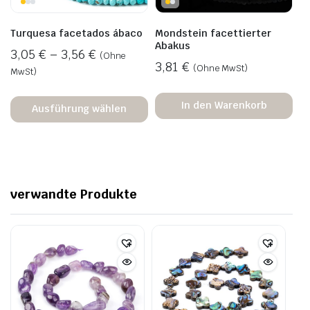
Turquesa facetados ábaco
Mondstein facettierter
Abakus
3,05
€
–
3,56
€
(Ohne
3,81
€
(Ohne MwSt)
MwSt)
In den Warenkorb
Ausführung wählen
verwandte Produkte