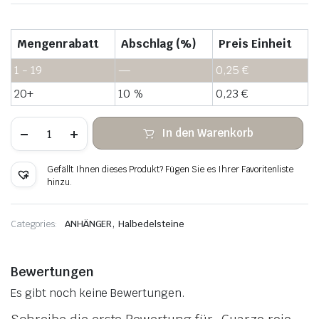
Mengenrabatt
Abschlag (%)
Preis Einheit
1 - 19
—
0,25
€
20+
10 %
0,23
€
Cuarzo
In den Warenkorb
rojo
sandía
colgante
Gefällt Ihnen dieses Produkt? Fügen Sie es Ihrer Favoritenliste
de
hinzu.
piedra
en
bruto
Menge
,
Categories:
ANHÄNGER
Halbedelsteine
Bewertungen
Es gibt noch keine Bewertungen.