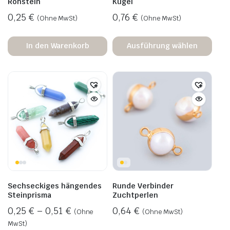
Rohstein
Kugel
0,25
€
0,76
€
(Ohne MwSt)
(Ohne MwSt)
In den Warenkorb
Ausführung wählen
Sechseckiges hängendes
Runde Verbinder
Steinprisma
Zuchtperlen
0,25
€
–
0,51
€
0,64
€
(Ohne
(Ohne MwSt)
MwSt)