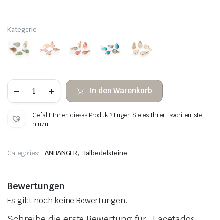
Kategorie
Facetados
In den Warenkorb
lágrimas
colgante
de
Gefällt Ihnen dieses Produkt? Fügen Sie es Ihrer Favoritenliste
piedra
hinzu.
con
incrustaciones
Menge
,
Categories:
ANHÄNGER
Halbedelsteine
Bewertungen
Es gibt noch keine Bewertungen.
Schreibe die erste Bewertung für „Facetados