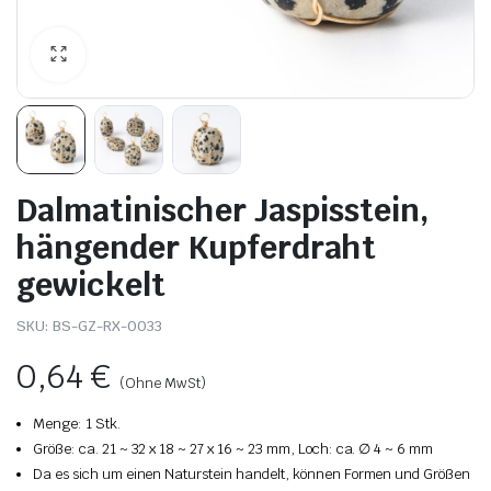
Dalmatinischer Jaspisstein,
hängender Kupferdraht
gewickelt
SKU:
BS-GZ-RX-0033
0,64
€
(Ohne MwSt)
Menge: 1 Stk.
Größe: ca. 21 ~ 32 x 18 ~ 27 x 16 ~ 23 mm, Loch: ca. ∅ 4 ~ 6 mm
Da es sich um einen Naturstein handelt, können Formen und Größen