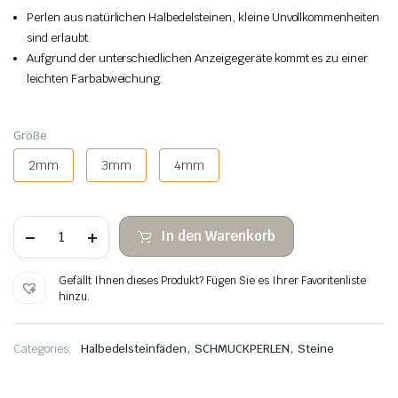
Perlen aus natürlichen Halbedelsteinen, kleine Unvollkommenheiten
sind erlaubt.
Aufgrund der unterschiedlichen Anzeigegeräte kommt es zu einer
leichten Farbabweichung.
Größe
2mm
3mm
4mm
Facettierte
In den Warenkorb
Steinperlen
aus
afrikanischer
Gefällt Ihnen dieses Produkt? Fügen Sie es Ihrer Favoritenliste
Kiefer
hinzu.
Menge
,
,
Categories:
Halbedelsteinfäden
SCHMUCKPERLEN
Steine