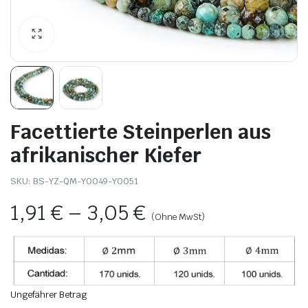
Facettierte Steinperlen aus
afrikanischer Kiefer
SKU:
BS-YZ-QM-Y0049-Y0051
1,91
€
–
3,05
€
(Ohne MwSt)
Ungefährer Betrag