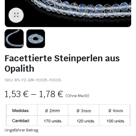
Facettierte Steinperlen aus
Opalith
SKU:
BS-YZ-QM-Y0025-Y0026
1,53
€
–
1,78
€
(Ohne MwSt)
Ungefährer Betrag