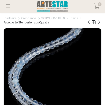
0
Startseite
Großhandel
SCHMUCKPERLEN
Steine
Facettierte Steinperlen aus Opalith