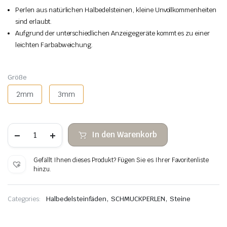
Perlen aus natürlichen Halbedelsteinen, kleine Unvollkommenheiten
sind erlaubt.
Aufgrund der unterschiedlichen Anzeigegeräte kommt es zu einer
leichten Farbabweichung.
Größe
2mm
3mm
Facettierte
In den Warenkorb
Steinperlen
aus
Opalith
Gefällt Ihnen dieses Produkt? Fügen Sie es Ihrer Favoritenliste
Menge
hinzu.
,
,
Categories:
Halbedelsteinfäden
SCHMUCKPERLEN
Steine