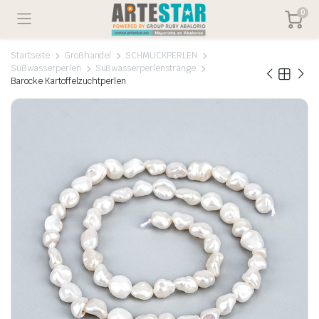
0
Startseite
Großhandel
SCHMUCKPERLEN
Süßwasserperlen
Süßwasserperlenstränge
Barocke Kartoffelzuchtperlen