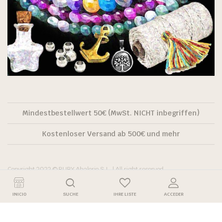
Mindestbestellwert 50€ (MwSt. NICHT inbegriffen)
Kostenloser Versand ab 500€ und mehr
Copyright 2022 © RUBY Abalorio S.L. | All right reserved.
INICIO
SUCHE
IHRE LISTE
ACCEDER
Barocke
In den Warenkorb
Kartoffelzuchtperlen