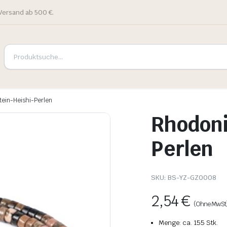
Versand ab 500 €.
tein-Heishi-Perlen
Rhodoni
Perlen
SKU:
BS-YZ-GZ0008
2,54
€
(Ohne MwSt
Menge: ca. 155 Stk.