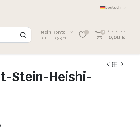
Deutsch
0 Produkte
Mein Konto
0
0,00
€
Bitte Einloggen
t-Stein-Heishi-
)