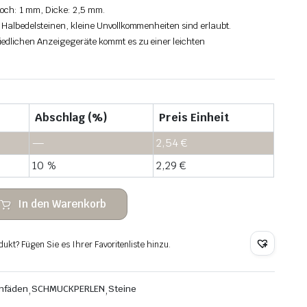
och: 1 mm, Dicke: 2,5 mm.
 Halbedelsteinen, kleine Unvollkommenheiten sind erlaubt.
edlichen Anzeigegeräte kommt es zu einer leichten
Abschlag (%)
Preis Einheit
—
2,54
€
10 %
2,29
€
In den Warenkorb
dukt? Fügen Sie es Ihrer Favoritenliste hinzu.
infäden
,
SCHMUCKPERLEN
,
Steine