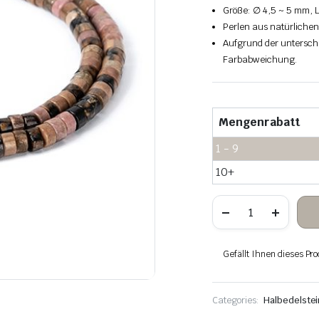
Größe: ∅ 4,5 ~ 5 mm, L
Perlen aus natürlichen
Aufgrund der unterschi
Farbabweichung.
Mengenrabatt
1 - 9
10+
Rhodonit-
Stein-
Heishi-
Perlen
Menge
Gefällt Ihnen dieses Pro
Categories:
Halbedelste