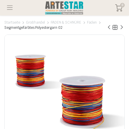
0
Startseite
Großhandel
FÄDEN & SCHNÜRE
Fäden
Segmentgefärbtes Polyestergarn 02