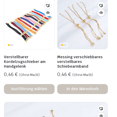
Verstellbarer
Messing verschiebbares
Kordelzugschieber am
verstellbares
Handgelenk
Schiebearmband
0,46
€
0,46
€
(Ohne MwSt)
(Ohne MwSt)
Ausführung wählen
In den Warenkorb