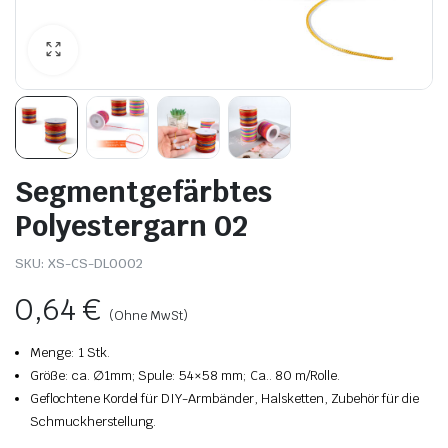
Segmentgefärbtes
Polyestergarn 02
SKU:
XS-CS-DL0002
0,64
€
(Ohne MwSt)
Menge: 1 Stk.
Größe: ca. ∅1mm; Spule: 54×58 mm; Ca.. 80 m/Rolle.
Geflochtene Kordel für DIY-Armbänder, Halsketten, Zubehör für die
Schmuckherstellung.