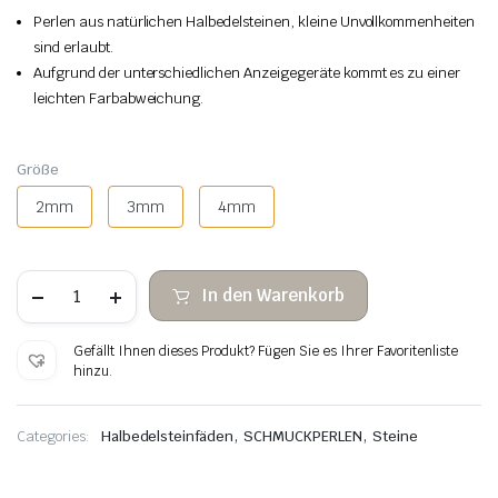
Perlen aus natürlichen Halbedelsteinen, kleine Unvollkommenheiten
sind erlaubt.
Aufgrund der unterschiedlichen Anzeigegeräte kommt es zu einer
leichten Farbabweichung.
Größe
2mm
3mm
4mm
Sonnenstein
In den Warenkorb
facettierte
Steinperlen
Menge
Gefällt Ihnen dieses Produkt? Fügen Sie es Ihrer Favoritenliste
hinzu.
,
,
Categories:
Halbedelsteinfäden
SCHMUCKPERLEN
Steine