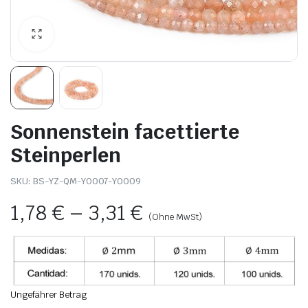
Sonnenstein facettierte
Steinperlen
SKU:
BS-YZ-QM-Y0007-Y0009
1,78
€
–
3,31
€
(Ohne MwSt)
Ungefährer Betrag