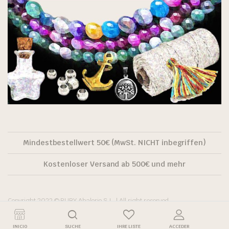
Mindestbestellwert 50€ (MwSt. NICHT inbegriffen)
Kostenloser Versand ab 500€ und mehr
Copyright 2022 © RUBY Abalorio S.L. | All right reserved.
INICIO
SUCHE
IHRE LISTE
ACCEDER