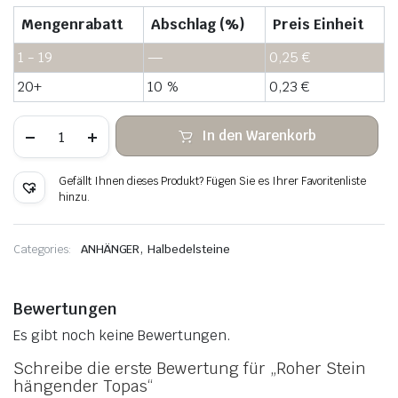
Mengenrabatt
Abschlag (%)
Preis Einheit
1 - 19
—
0,25
€
20+
10 %
0,23
€
Roher
In den Warenkorb
Stein
hängender
Topas
Gefällt Ihnen dieses Produkt? Fügen Sie es Ihrer Favoritenliste
Menge
hinzu.
,
Categories:
ANHÄNGER
Halbedelsteine
Bewertungen
Es gibt noch keine Bewertungen.
Schreibe die erste Bewertung für „Roher Stein
hängender Topas“