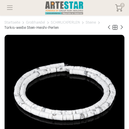
0
Startseite
Großhandel
SCHMUCKPERLEN
Steine
Türkis-weiße Stein-Heishi-Perlen