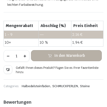
leichten Farbabweichung.
Mengenrabatt
Abschlag (%)
Preis Einheit
1 - 9
—
2,16
€
10+
10 %
1,94
€
Türkis-
In den Warenkorb
weiße
Stein-
Heishi-
Gefällt Ihnen dieses Produkt? Fügen Sie es Ihrer Favoritenliste
Perlen
hinzu.
Menge
,
,
Categories:
Halbedelsteinfäden
SCHMUCKPERLEN
Steine
Bewertungen