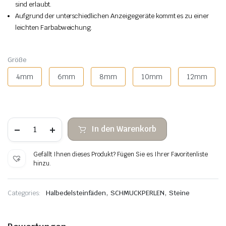
sind erlaubt.
Aufgrund der unterschiedlichen Anzeigegeräte kommt es zu einer
leichten Farbabweichung.
Größe
4mm
6mm
8mm
10mm
12mm
Türkisweiße
In den Warenkorb
Steinperlen
Menge
Gefällt Ihnen dieses Produkt? Fügen Sie es Ihrer Favoritenliste
hinzu.
,
,
Categories:
Halbedelsteinfäden
SCHMUCKPERLEN
Steine