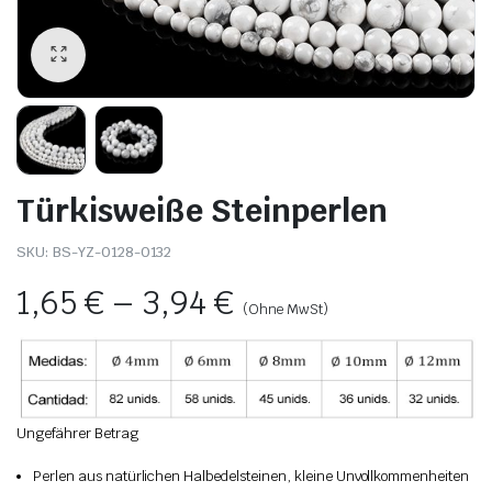
Türkisweiße Steinperlen
SKU:
BS-YZ-0128-0132
1,65
€
–
3,94
€
(Ohne MwSt)
Ungefährer Betrag
Perlen aus natürlichen Halbedelsteinen, kleine Unvollkommenheiten