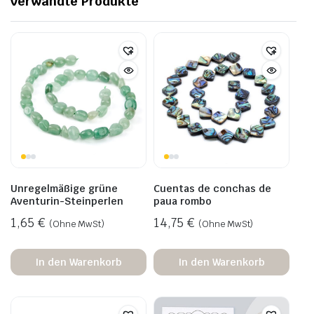
verwandte Produkte
Unregelmäßige grüne
Cuentas de conchas de
Aventurin-Steinperlen
paua rombo
1,65
€
14,75
€
(Ohne MwSt)
(Ohne MwSt)
In den Warenkorb
In den Warenkorb