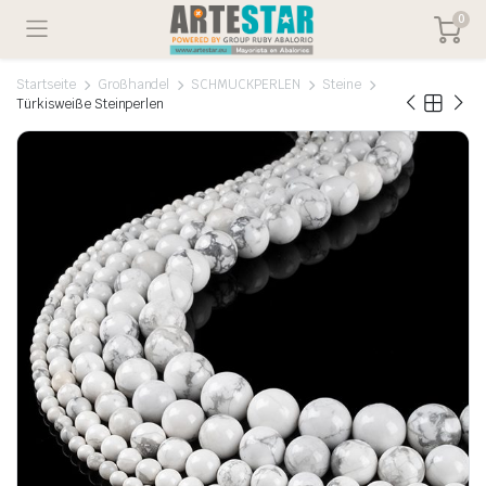
0
Startseite
Großhandel
SCHMUCKPERLEN
Steine
Türkisweiße Steinperlen