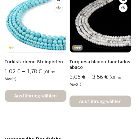
Türkisfarbene Steinperlen
Turquesa blanco facetados
ábaco
1,02
€
–
1,78
€
(Ohne
3,05
€
–
3,56
€
(Ohne
MwSt)
MwSt)
Ausführung wählen
Ausführung wählen