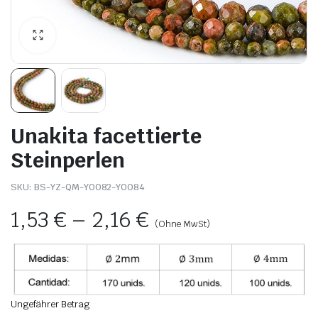
Unakita facettierte
Steinperlen
SKU:
BS-YZ-QM-Y0082-Y0084
1,53
€
–
2,16
€
(Ohne MwSt)
Ungefährer Betrag