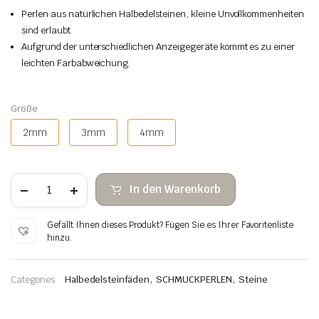
Perlen aus natürlichen Halbedelsteinen, kleine Unvollkommenheiten
sind erlaubt.
Aufgrund der unterschiedlichen Anzeigegeräte kommt es zu einer
leichten Farbabweichung.
Größe
2mm
3mm
4mm
Unakita
In den Warenkorb
facettierte
Steinperlen
Menge
Gefällt Ihnen dieses Produkt? Fügen Sie es Ihrer Favoritenliste
hinzu.
,
,
Categories:
Halbedelsteinfäden
SCHMUCKPERLEN
Steine