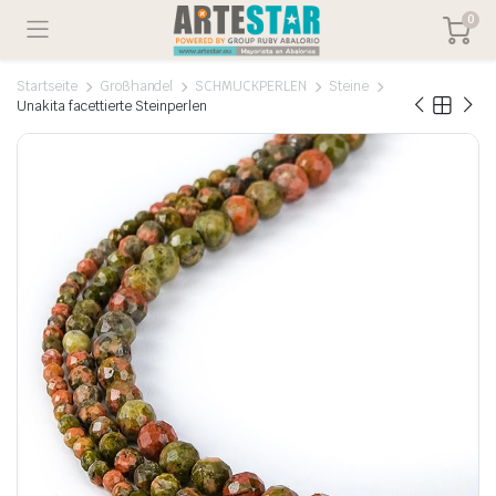
0
Startseite
Großhandel
SCHMUCKPERLEN
Steine
Unakita facettierte Steinperlen