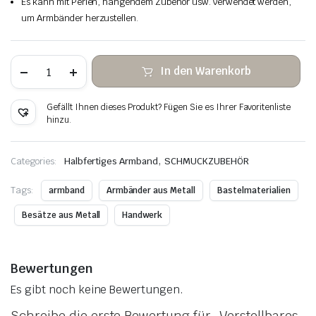
Es kann mit Perlen, hängendem Zubehör usw. verwendet werden,
um Armbänder herzustellen.
Verstellbares
In den Warenkorb
Gleitarmband
aus
Messing（mit
Gefällt Ihnen dieses Produkt? Fügen Sie es Ihrer Favoritenliste
Kugelenden）
hinzu.
Menge
,
Categories:
Halbfertiges Armband
SCHMUCKZUBEHÖR
Tags:
armband
Armbänder aus Metall
Bastelmaterialien
Besätze aus Metall
Handwerk
Bewertungen
Es gibt noch keine Bewertungen.
Schreibe die erste Bewertung für „Verstellbares