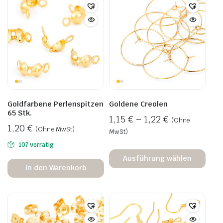
Goldfarbene Perlenspitzen
Goldene Creolen
65 Stk.
1,15
€
–
1,22
€
(Ohne
1,20
€
(Ohne MwSt)
MwSt)
107 vorrätig
Ausführung wählen
In den Warenkorb