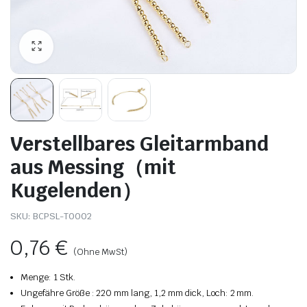
Verstellbares Gleitarmband
aus Messing（mit
Kugelenden）
SKU:
BCPSL-T0002
0,76
€
(Ohne MwSt)
Menge: 1 Stk.
Ungefähre Größe
:
220 mm lang, 1,2 mm dick, Loch: 2 mm.