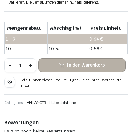
variieren. Die Bemaßungen dienen nur als Referenz.
Mengenrabatt
Abschlag (%)
Preis Einheit
1 - 9
—
0,64
€
10+
10 %
0,58
€
Weißer
In den Warenkorb
Quarz-
Säulenstein-
Anhänger
Gefällt Ihnen dieses Produkt? Fügen Sie es Ihrer Favoritenliste
Kupferdraht
hinzu.
umwickelt
Menge
,
Categories:
ANHÄNGER
Halbedelsteine
Bewertungen
Es gibt noch keine Bewertungen.