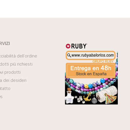
RVIZI
ciabilità dell’ordine
dotti più richiesti
vi prodotti
ta dei desideri
tatto
Qs