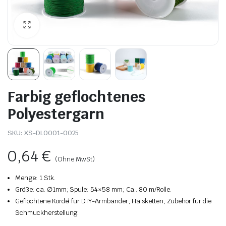
Farbig geflochtenes
Polyestergarn
SKU:
XS-DL0001-0025
0,64
€
(Ohne MwSt)
Menge: 1 Stk.
Größe: ca. ∅1mm; Spule: 54×58 mm; Ca.. 80 m/Rolle.
Geflochtene Kordel für DIY-Armbänder, Halsketten, Zubehör für die
Schmuckherstellung.