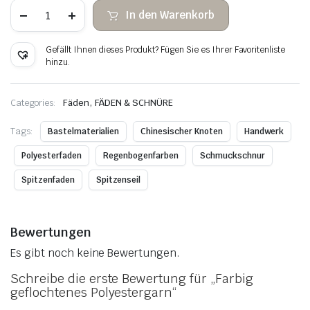
Farbig
In den Warenkorb
geflochtenes
Polyestergarn
Menge
Gefällt Ihnen dieses Produkt? Fügen Sie es Ihrer Favoritenliste
hinzu.
,
Categories:
Fäden
FÄDEN & SCHNÜRE
Tags:
Bastelmaterialien
Chinesischer Knoten
Handwerk
Polyesterfaden
Regenbogenfarben
Schmuckschnur
Spitzenfaden
Spitzenseil
Bewertungen
Es gibt noch keine Bewertungen.
Schreibe die erste Bewertung für „Farbig
geflochtenes Polyestergarn“