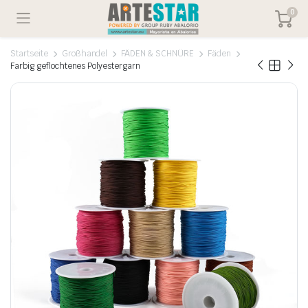
0
Startseite
Großhandel
FÄDEN & SCHNÜRE
Fäden
Farbig geflochtenes Polyestergarn