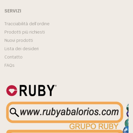
SERVIZI
Tracciabilità dell’ordine
Prodotti più richiesti
Nuovi prodotti
Lista dei desideri
Contatto
FAQs