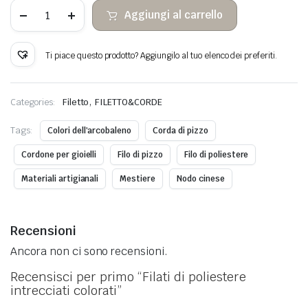
Filati
Aggiungi al carrello
di
poliestere
intrecciati
colorati
Ti piace questo prodotto? Aggiungilo al tuo elenco dei preferiti.
quantità
,
Categories:
Filetto
FILETTO&CORDE
Tags:
Colori dell'arcobaleno
Corda di pizzo
Cordone per gioielli
Filo di pizzo
Filo di poliestere
Materiali artigianali
Mestiere
Nodo cinese
Recensioni
Ancora non ci sono recensioni.
Recensisci per primo “Filati di poliestere
intrecciati colorati”