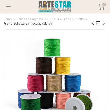
0
Home
Vendita all'ingrosso
FILETTO&CORDE
Filetto
Filati di poliestere intrecciati colorati