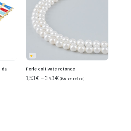
e da
Perle coltivate rotonde
1,53
€
–
3,43
€
(IVA non inclusa)