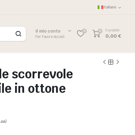
Italiano
0 prodotti
Il mio conto
0
0
0,00
€
Per Favore Accedi
le scorrevole
le in ottone
lusa)