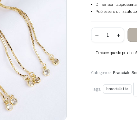
Dimensioni approssima
Può essere utilizzato co
Bracciale
scorrevole
regolabile
in
ottone
Ti piace questo prodotto? 
quantità
Categories:
Bracciale Se
Tags:
braccialetto