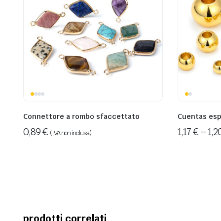
Connettore a rombo sfaccettato
Cuentas esp
0,89
€
1,17
€
–
1,2
(IVA non inclusa)
prodotti correlati