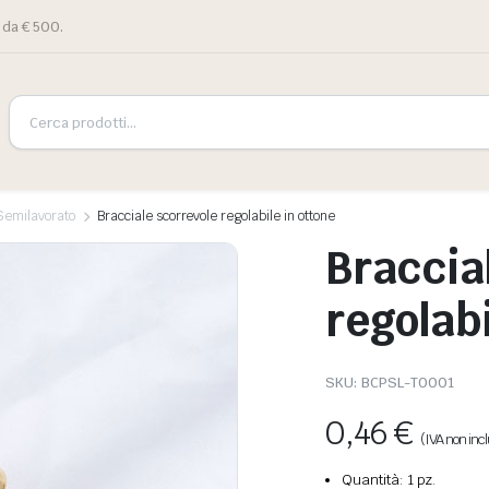
 da € 500.
 Semilavorato
Bracciale scorrevole regolabile in ottone
Braccia
regolabi
SKU:
BCPSL-T0001
0,46
€
(IVA non inc
Quantità: 1 pz.