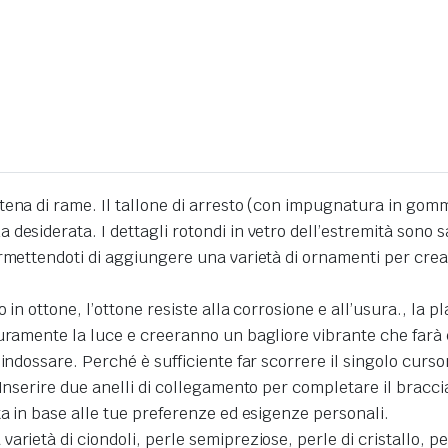
ena di rame. Il tallone di arresto (con impugnatura in gomm
esiderata. I dettagli rotondi in vetro dell’estremità sono sa
rmettendoti di aggiungere una varietà di ornamenti per crea
in ottone, l’ottone resiste alla corrosione e all’usura., la p
uramente la luce e creeranno un bagliore vibrante che farà e
 indossare. Perché è sufficiente far scorrere il singolo curs
 Inserire due anelli di collegamento per completare il bracci
ta in base alle tue preferenze ed esigenze personali.
ietà di ciondoli, perle semipreziose, perle di cristallo, per