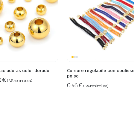
aciadoras color dorado
Cursore regolabile con couliss
polso
0
€
(IVA non inclusa)
0,46
€
(IVA non inclusa)