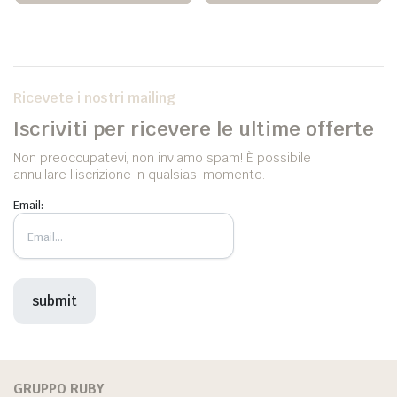
Ricevete i nostri mailing
Iscriviti per ricevere le ultime offerte
Non preoccupatevi, non inviamo spam! È possibile
annullare l'iscrizione in qualsiasi momento.
Email:
ezzo
ezzo
n
x
GRUPPO RUBY