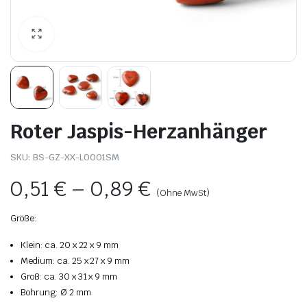
Roter Jaspis-Herzanhänger
SKU:
BS-GZ-XX-L0001SM
0,51
€
–
0,89
€
(Ohne MwSt)
Größe:
Klein: ca. 20 x 22 x 9 mm
Medium: ca. 25 x 27 x 9 mm
Groß: ca. 30 x 31 x 9 mm
Bohrung: Ø 2 mm