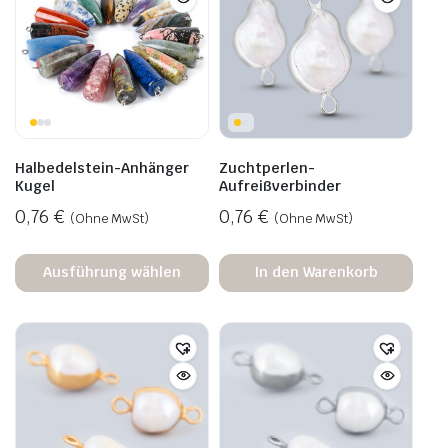
Halbedelstein-Anhänger
Zuchtperlen-
Kugel
Aufreißverbinder
0,76
€
0,76
€
(Ohne MwSt)
(Ohne MwSt)
Ausführung wählen
In den Warenkorb