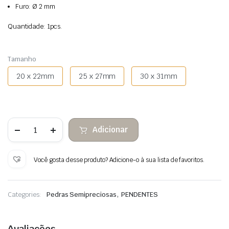
Furo: Ø 2 mm
Quantidade: 1pcs.
Tamanho
20 x 22mm
25 x 27mm
30 x 31mm
Quantidade
Adicionar
de
Pingente
Vermelho
Jaspe
Você gosta desse produto? Adicione-o à sua lista de favoritos.
Coração
,
Categories:
Pedras Semipreciosas
PENDENTES
Avaliações