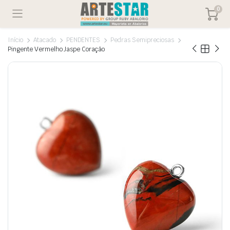
0
Início
Atacado
PENDENTES
Pedras Semipreciosas
Pingente Vermelho Jaspe Coração