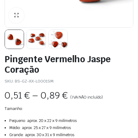
Pingente Vermelho Jaspe
Coração
SKU:
BS-GZ-XX-L0001SM
0,51
€
–
0,89
€
(IVA NÃO incluído)
Tamanho:
Pequeno: aprox. 20 x 22 x 9 milímetros
Médio: aprox. 25 x 27 x 9 milímetros
Grande: aprox. 30 x 31 x 9 milímetros