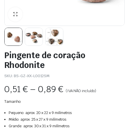
Pingente de coração
Rhodonite
SKU:
BS-GZ-XX-L0012SM
0,51
€
–
0,89
€
(IVA NÃO incluído)
Tamanho:
Pequeno: aprox. 20 x 22 x 9 milímetros
Médio: aprox. 25 x 27 x 9 milímetros
Grande: aprox. 30 x 31 x 9 milímetros