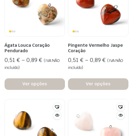
Ágata Louca Coração
Pingente Vermelho Jaspe
Pendurado
Coração
0,51
€
–
0,89
€
0,51
€
–
0,89
€
(IVA NÃO
(IVA NÃO
incluído)
incluído)
Ver opções
Ver opções