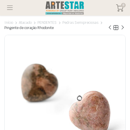
0
Início
Atacado
PENDENTES
Pedras Semipreciosas
Pingente de coração Rhodonite