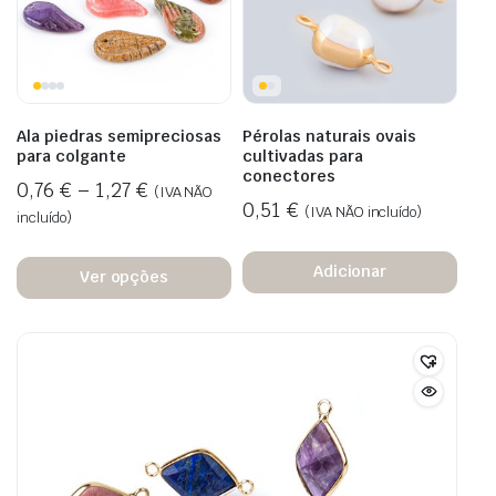
Ala piedras semipreciosas
Pérolas naturais ovais
para colgante
cultivadas para
conectores
0,76
€
–
1,27
€
(IVA NÃO
0,51
€
(IVA NÃO incluído)
incluído)
Adicionar
Ver opções