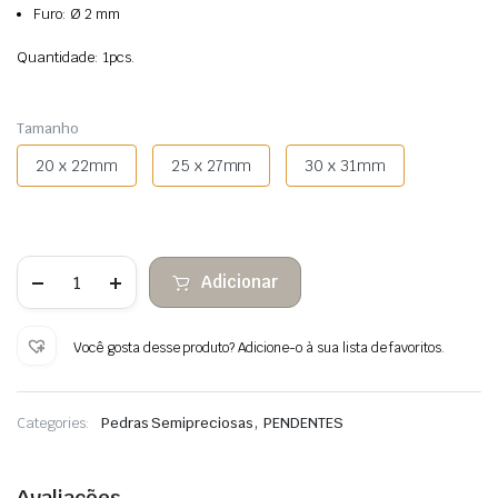
Furo: Ø 2 mm
Quantidade: 1pcs.
Tamanho
20 x 22mm
25 x 27mm
30 x 31mm
Quantidade
Adicionar
de
Pingente
de
coração
Você gosta desse produto? Adicione-o à sua lista de favoritos.
Rhodonite
,
Categories:
Pedras Semipreciosas
PENDENTES
Avaliações