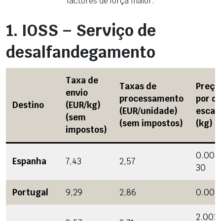
factores de força maior.
1.
IOSS – Serviço de
desalfandegamento
Taxa de
Taxas de
Preço
envio
processamento
por qu
Destino
(EUR/kg)
(EUR/unidade)
escal
(sem
(sem impostos)
(kg)
impostos)
0.001
Espanha
7,43
2,57
30
Portugal
9,29
2,86
0.001 
2.001 