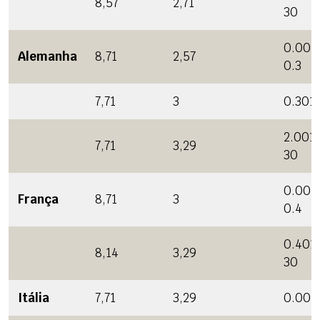
8,57
2,71
30
0.001
Alemanha
8,71
2,57
0.3
7,71
3
0.301 
2.001 
7,71
3,29
30
0.001
França
8,71
3
0.4
0.401
8,14
3,29
30
Itália
7,71
3,29
0.001 