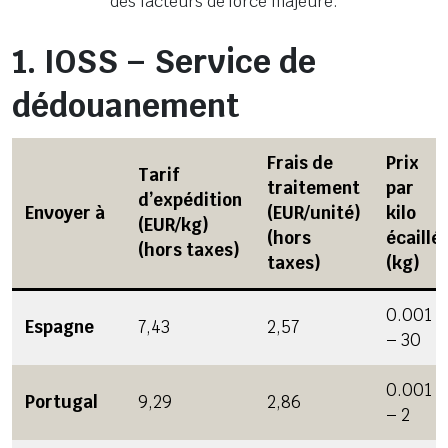
des facteurs de force majeure.
1.
IOSS – Service de
dédouanement
Frais de
Prix
Tarif
traitement
par
d’expédition
Envoyer à
(EUR/unité)
kilo
(EUR/kg)
(hors
écaillé
(hors taxes)
taxes)
(kg)
0.001
Espagne
7,43
2,57
– 30
0.001
Portugal
9,29
2,86
– 2