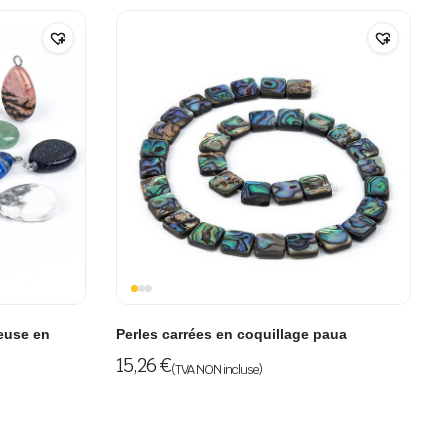
ieuse en
Perles carrées en coquillage paua
15,26
€
(TVA NON incluse)