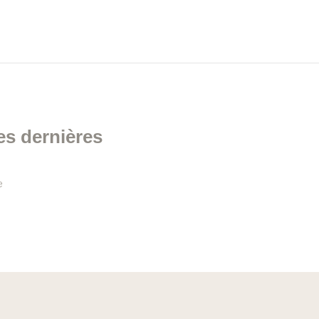
es dernières
e