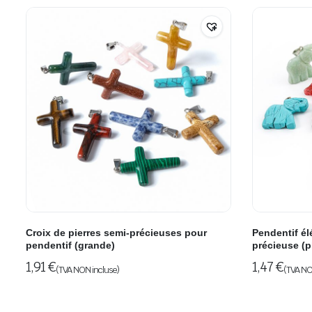
Croix de pierres semi-précieuses pour
Pendentif él
pendentif (grande)
précieuse (p
1,91
€
1,47
€
(TVA NON incluse)
(TVA NO