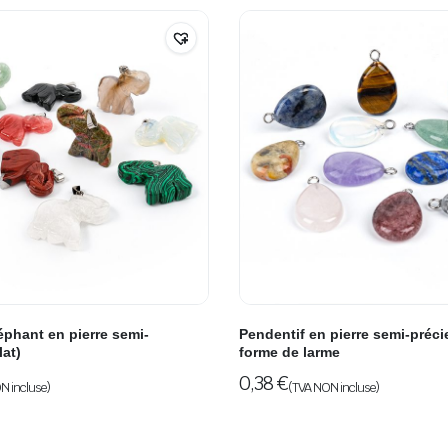
éphant en pierre semi-
Pendentif en pierre semi-préc
lat)
forme de larme
0,38
€
N incluse)
(TVA NON incluse)