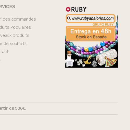
RVICES
vi des commandes
duits Populaires
veaux produits
te de souhaits
tact
Q
artir de 500€.