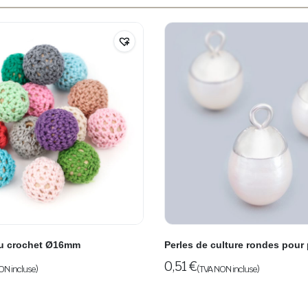
au crochet Ø16mm
Perles de culture rondes pour
0,51
€
ON incluse)
(TVA NON incluse)