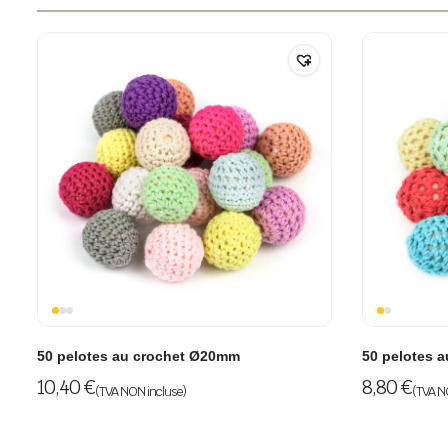
50 pelotes au crochet Ø20mm
50 pelotes 
10,40
€
8,80
€
(TVA NON incluse)
(TVA N