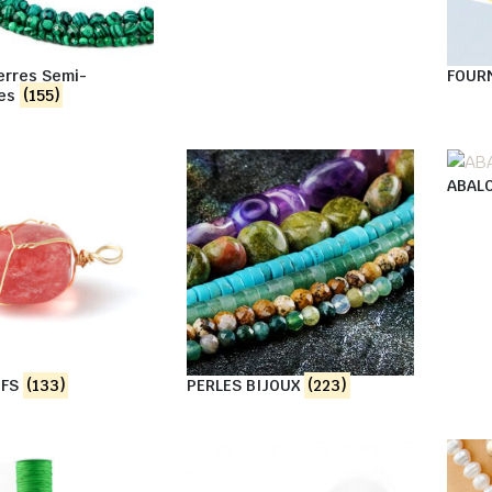
ierres Semi-
FOUR
ses
(155)
ABAL
IFS
(133)
PERLES BIJOUX
(223)