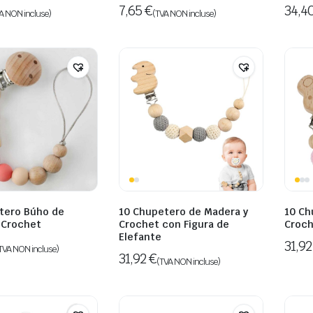
7,65
€
34,4
A NON incluse)
(TVA NON incluse)
tero Búho de
10 Chupetero de Madera y
10 Ch
 Crochet
Crochet con Figura de
Croch
Elefante
31,9
TVA NON incluse)
31,92
€
(TVA NON incluse)