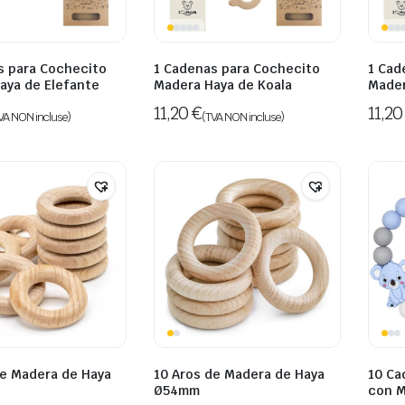
s para Cochecito
1 Cadenas para Cochecito
1 Cad
aya de Elefante
Madera Haya de Koala
Mader
11,20
€
11,2
VA NON incluse)
(TVA NON incluse)
de Madera de Haya
10 Aros de Madera de Haya
10 Ca
Ø54mm
con M