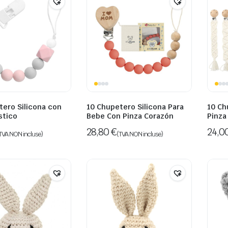
tero Silicona con
10 Chupetero Silicona Para
10 Ch
stico
Bebe Con Pinza Corazón
Pinza
28,80
€
24,0
TVA NON incluse)
(TVA NON incluse)