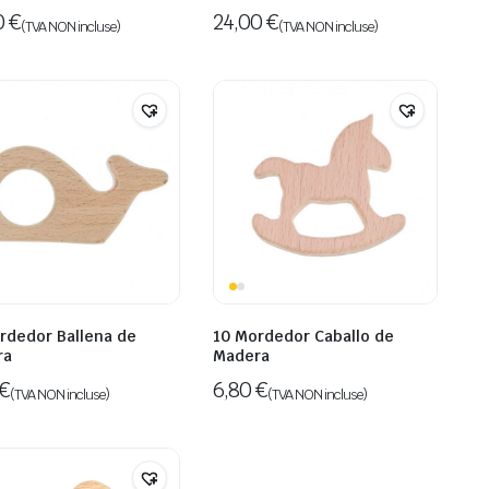
0
€
24,00
€
(TVA NON incluse)
(TVA NON incluse)
rdedor Ballena de
10 Mordedor Caballo de
ra
Madera
€
6,80
€
(TVA NON incluse)
(TVA NON incluse)