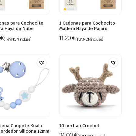
enas para Cochecito
1 Cadenas para Cochecito
a Haya de Nube
Madera Haya de Pájaro
0
€
11,20
€
(TVA NON incluse)
(TVA NON incluse)
dena Chupete Koala
10 cerf au Crochet
ordedor Silicona 12mm
24,00
€