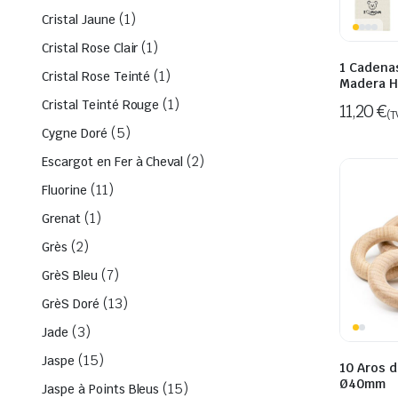
(1)
Cristal Jaune
(1)
Cristal Rose Clair
1 Cadena
(1)
Cristal Rose Teinté
Madera H
(1)
Cristal Teinté Rouge
11,20
€
(T
(5)
Cygne Doré
(2)
Escargot en Fer à Cheval
(11)
Fluorine
(1)
Grenat
(2)
Grès
(7)
GrèS Bleu
(13)
GrèS Doré
(3)
Jade
(15)
Jaspe
10 Aros 
Ø40mm
(15)
Jaspe à Points Bleus