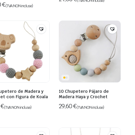
(TVA NON incluse)
0
€
(TVA NON incluse)
upetero de Madera y
10 Chupetero Pájaro de
et con Figura de Koala
Madera Haya y Crochet
2
€
29,60
€
(TVA NON incluse)
(TVA NON incluse)