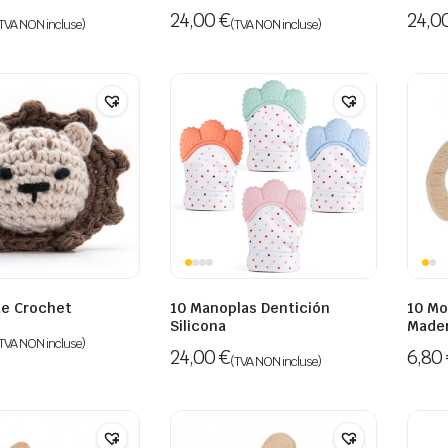
24,00
€
24,0
TVA NON incluse)
(TVA NON incluse)
de Crochet
10 Manoplas Dentición
10 Mo
Silicona
Made
TVA NON incluse)
24,00
€
6,80
(TVA NON incluse)