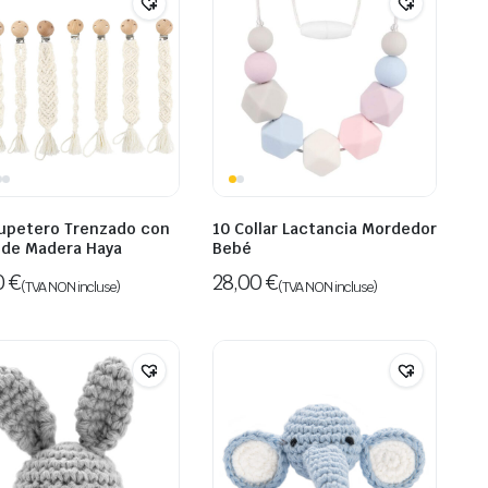
upetero Trenzado con
10 Collar Lactancia Mordedor
 de Madera Haya
Bebé
0
€
28,00
€
(TVA NON incluse)
(TVA NON incluse)