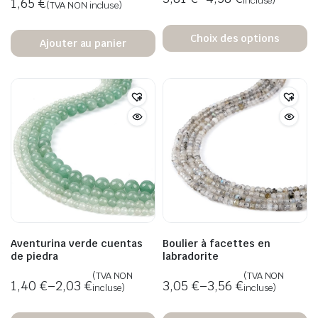
incluse)
1,65
€
(TVA NON incluse)
Choix des options
Ajouter au panier
Aventurina verde cuentas
Boulier à facettes en
de piedra
labradorite
(TVA NON
(TVA NON
1,40
€
–
2,03
€
3,05
€
–
3,56
€
incluse)
incluse)