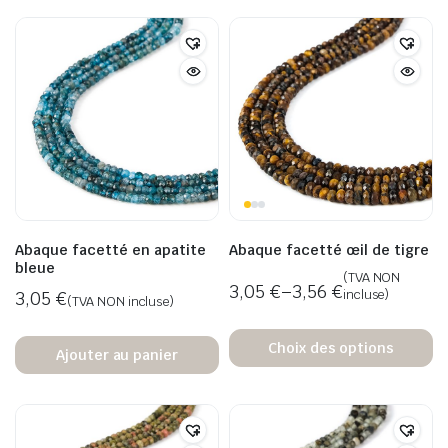
Abaque facetté en apatite
Abaque facetté œil de tigre
bleue
(TVA NON
3,05
€
–
3,56
€
incluse)
3,05
€
(TVA NON incluse)
Choix des options
Ajouter au panier