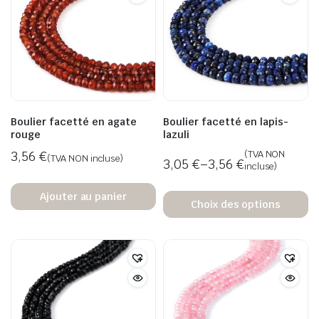
Boulier facetté en agate
Boulier facetté en lapis-
rouge
lazuli
3,56
€
(TVA NON
(TVA NON incluse)
3,05
€
–
3,56
€
incluse)
Ajouter au panier
Choix des options