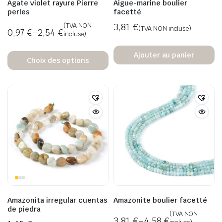
Agate violet rayure Pierre
Aigue-marine boulier
perles
facetté
(TVA NON
3,81
€
(TVA NON incluse)
0,97
€
–
2,54
€
incluse)
Ajouter au panier
Choix des options
x
x
n
x
Amazonita irregular cuentas
Amazonite boulier facetté
de piedra
(TVA NON
3,81
€
–
4,58
€