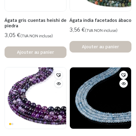
Ágata gris cuentas heishi de
Ágata india facetados ábaco
piedra
3,56
€
(TVA NON incluse)
3,05
€
(TVA NON incluse)
Ajouter au panier
Ajouter au panier