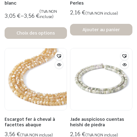
blanc
Perles
(TVA NON
2,16
€
(TVA NON incluse)
3,05
€
–
3,56
€
incluse)
Ajouter au panier
Choix des options
Escargot fer à cheval à
Jade auspicioso cuentas
facettes abaque
heishi de piedra
3,56
€
2,16
€
(TVA NON incluse)
(TVA NON incluse)