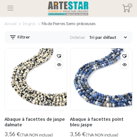
0
Accueil
De gros
Fils de Pierres Semi-précieuses
Filtrer
Ordenar:
Abaque à facettes de jaspe
Abaque à facettes point
dalmate
bleu jaspe
3,56
€
3,56
€
(TVA NON incluse)
(TVA NON incluse)