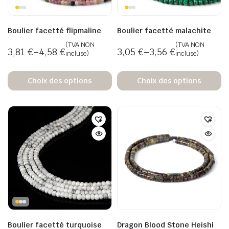
Boulier facetté flipmaline
Boulier facetté malachite
(TVA NON
(TVA NON
3,81
€
–
4,58
€
3,05
€
–
3,56
€
incluse)
incluse)
Choix des options
Choix des options
Boulier facetté turquoise
Dragon Blood Stone Heishi