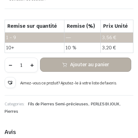
Remise sur quantité
Remise (%)
Prix Unité
1 - 9
—
3,56
€
10+
10 %
3,20
€
quantité
Ajouter au panier
de
Boulier
à
facettes
Aimez-vous ce produit? Ajoutez-le à votre liste de favoris.
en
quartz
fraise
,
,
Categories:
Fils de Pierres Semi-précieuses
PERLES BIJOUX
Pierres
Avis