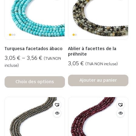
Turquesa facetados ábaco
Ablier à facettes de la
préhnite
3,05
€
–
3,56
€
(TVA NON
3,05
€
(TVA NON incluse)
incluse)
Ajouter au panier
Choix des options