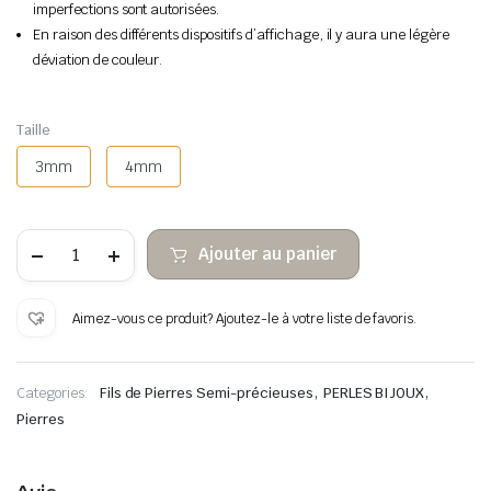
imperfections sont autorisées.
En raison des différents dispositifs d’affichage, il y aura une légère
déviation de couleur.
Taille
3mm
4mm
quantité
Ajouter au panier
de
Turquesa
facetados
ábaco
Aimez-vous ce produit? Ajoutez-le à votre liste de favoris.
,
,
Categories:
Fils de Pierres Semi-précieuses
PERLES BIJOUX
Pierres