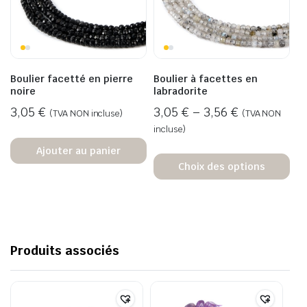
Boulier facetté en pierre
Boulier à facettes en
noire
labradorite
3,05
€
3,05
€
–
3,56
€
(TVA NON incluse)
(TVA NON
incluse)
Ajouter au panier
Choix des options
Produits associés