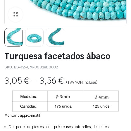
Turquesa facetados ábaco
SKU:
BS-YZ-QM-B0028B0032
3,05
€
–
3,56
€
(TVA NON incluse)
Montant approximatif
Des perles de pierres semi-précieuses naturelles, de petites