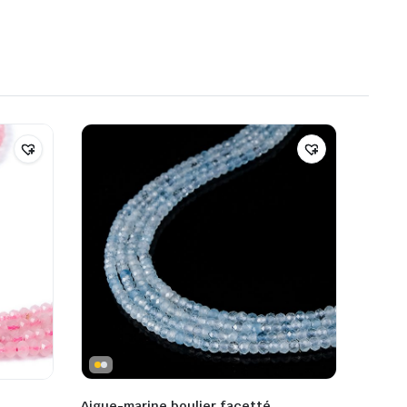
Aigue-marine boulier facetté