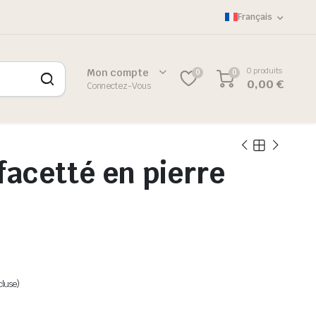
Français
0 produits
Mon compte
0
0
0,00
€
Connectez-Vous
 facetté en pierre
cluse)