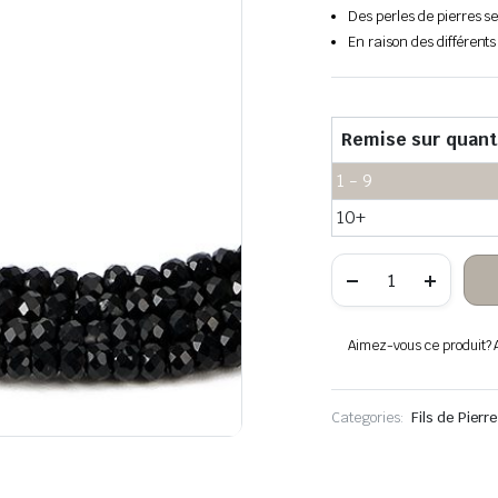
Des perles de pierres s
En raison des différents
Remise sur quant
1 - 9
10+
quantité
de
Boulier
facetté
en
Aimez-vous ce produit? Aj
pierre
noire
Categories:
Fils de Pier