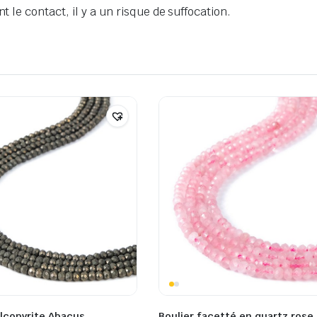
t le contact, il y a un risque de suffocation.
lcopyrite Abacus
Boulier facetté en quartz rose