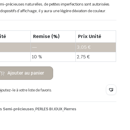
emi-précieuses naturelles, de petites imperfections sont autorisées.
 dispositifs d’affichage, il y aura une légère déviation de couleur.
ité
Remise (%)
Prix Unité
—
3,05
€
10 %
2,75
€
Ajouter au panier
outez-le à votre liste de favoris.
res Semi-précieuses
,
PERLES BIJOUX
,
Pierres