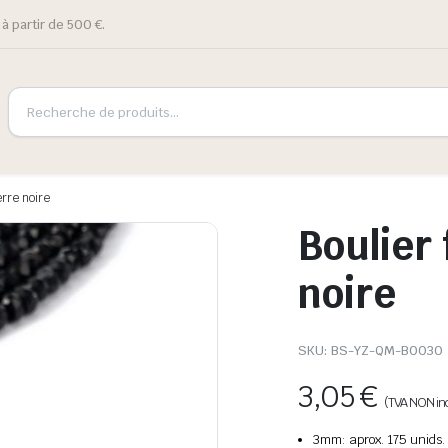
à partir de 500 €.
erre noire
Boulier
noire
SKU:
BS-YZ-QM-B0030
3,05
€
(TVA NON in
3mm: aprox. 175 unids.