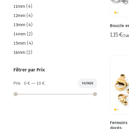
(4)
11mm
(4)
12mm
(4)
13mm
Boucle en
(2)
1,15
€
14mm
(TVA
(4)
15mm
(2)
16mm
Filtrer par Prix
Prix :
0 €
—
10 €
FILTRER
Prix
Prix
min
max
Fermoirs
dorés