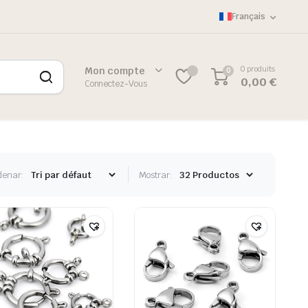
Français
0 produits
Mon compte
0
0,00
€
Connectez-Vous
denar:
Mostrar: