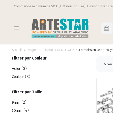
Commande minimum de 50 € (TVA non incluse), livraison gratuite 
Accueil
De gros
FOURNITURES BIJOUX
Fermoirs en Acier Inoxy
Filtrer par Couleur
6 résu
(3)
Acier
(3)
Couleur
Filtrer par Taille
(2)
9mm
(4)
10mm