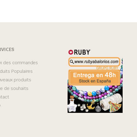
RVICES
vi des commandes
duits Populaires
veaux produits
te de souhaits
tact
Q