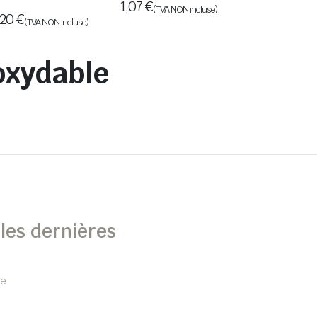
1,07
€
(TVA NON incluse)
,20
€
(TVA NON incluse)
oxydable
les dernières
de