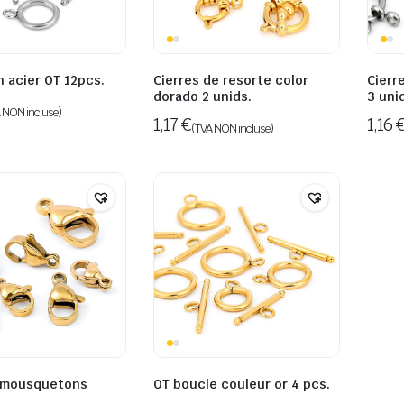
 acier OT 12pcs.
Cierres de resorte color
Cierr
dorado 2 unids.
3 uni
 NON incluse)
1,17
€
1,16
(TVA NON incluse)
 mousquetons
OT boucle couleur or 4 pcs.