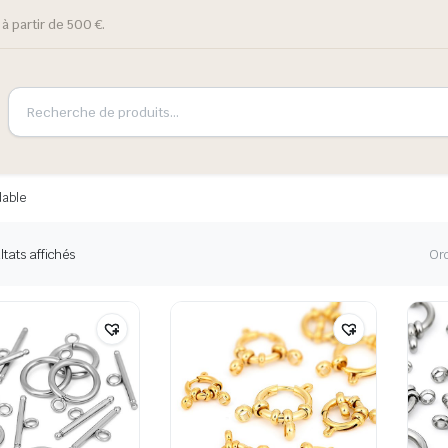
à partir de 500 €.
dable
ltats affichés
Or