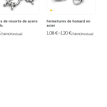
es de resorte de acero
Fermetures de homard en
ds.
acier
€
1,08
€
–
1,20
€
(TVA NON incluse)
(TVA NON incluse)