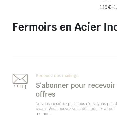
1,15
€
–
1
Fermoirs en Acier In
Recevez nos mailings
S'abonner pour recevoir 
offres
Ne vous inquiétez pas, nous n'envoyons pas 
spam ! Vous pouvez vous désabonner à tout
moment.