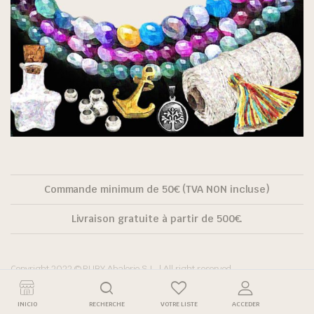
Commande minimum de 50€ (TVA NON incluse)
Livraison gratuite à partir de 500€.
Copyright 2022 © RUBY Abalorio S.L. | All right reserved.
INICIO
RECHERCHE
VOTRE LISTE
ACCEDER