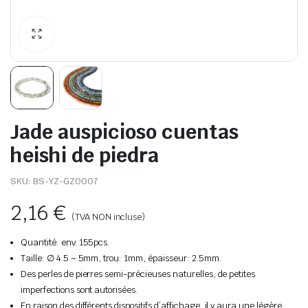
Jade auspicioso cuentas
heishi de piedra
SKU:
BS-YZ-GZ0007
2,16
€
(TVA NON incluse)
Quantité: env. 155pcs.
Taille: ∅ 4.5 ~ 5mm, trou: 1mm, épaisseur: 2.5mm.
Des perles de pierres semi-précieuses naturelles, de petites
imperfections sont autorisées.
En raison des différents dispositifs d’affichage, il y aura une légère