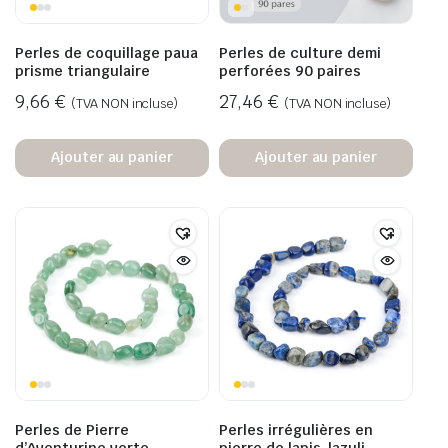
Perles de coquillage paua
Perles de culture demi
prisme triangulaire
perforées 90 paires
9,66
€
27,46
€
(TVA NON incluse)
(TVA NON incluse)
Ajouter au panier
Ajouter au panier
Perles de Pierre
Perles irrégulières en
d’Aventurine verte
pierre de lapis-lazuli