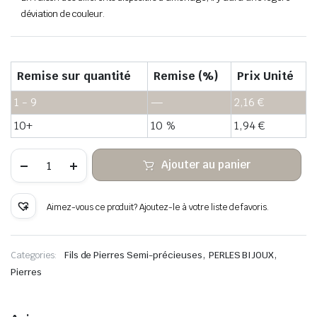
déviation de couleur.
Remise sur quantité
Remise (%)
Prix Unité
1 - 9
—
2,16
€
10+
10 %
1,94
€
quantité
Ajouter au panier
de
Jade
auspicioso
cuentas
Aimez-vous ce produit? Ajoutez-le à votre liste de favoris.
heishi
de
piedra
,
,
Categories:
Fils de Pierres Semi-précieuses
PERLES BIJOUX
Pierres