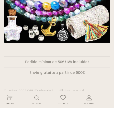
Pedido mínimo de 50€ (IVA incluido)
Envío gratuito a partir de 500€
Copyright 2022 © RUBY Abalorio S.L. | All right reserved.
INICIO
BUSCAR
TU LISTA
ACCEDER