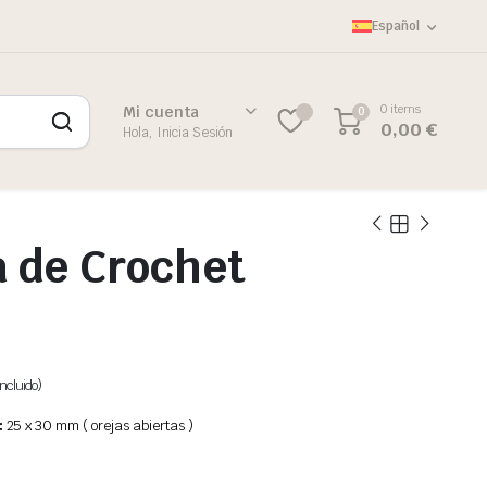
Español
0 items
Mi cuenta
0
0,00
€
Hola, Inicia Sesión
a de Crochet
ncluido)
:
25 x 30 mm ( orejas abiertas )