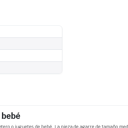
 bebé
tero o juguetes de bebé. La pieza de agarre de tamaño med