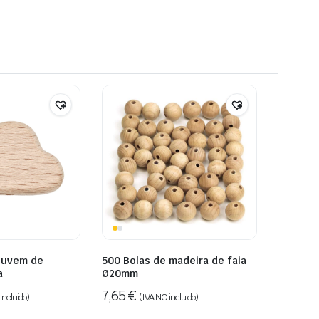
nuvem de
500 Bolas de madeira de faia
a
Ø20mm
7,65
€
incluido)
(IVA NO incluido)