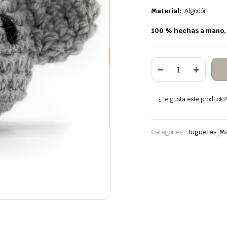
Material:
Algodón
100 % hechas a mano, l
10
Koala
de
Crochet
cantidad
¿Te gusta este producto? 
Categories:
Juguetes
,
Ma