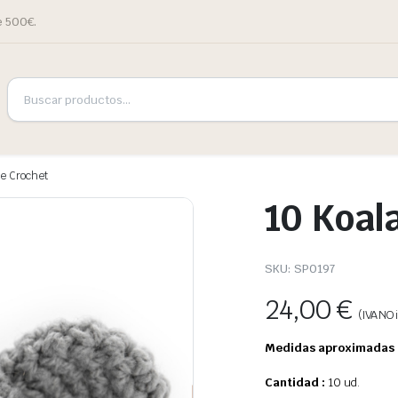
e 500€.
de Crochet
10 Koal
SKU:
SP0197
24,00
€
(IVA NO i
Medidas aproximadas 
Cantidad :
10 ud.