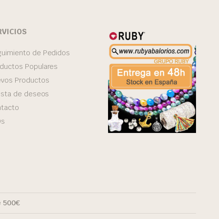
RVICIOS
uimiento de Pedidos
ductos Populares
vos Productos
lista de deseos
tacto
Qs
e 500€