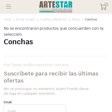
0
Inicio
Al-por-mayor
Cuentas y Abalorios
Nácar
Conchas
No se encontraron productos que concuerden con la
selección.
Conchas
Por favor reciba nuestros correos
Suscríbete para recibir las últimas
ofertas
iNo se preocupe, no enviamos spam! Puede darse
de baja en cualquier momento.
Email: