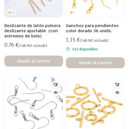
ecio
ecio
nimo
ximo
Deslizante de latón pulsera
Ganchos para pendientes
deslizante ajustable（con
color dorado 36 unids.
extremos de bola）
1,15
€
(IVA NO incluido)
0,76
€
(IVA NO incluido)
143 disponibles
Añadir al carrito
Añadir al carrito