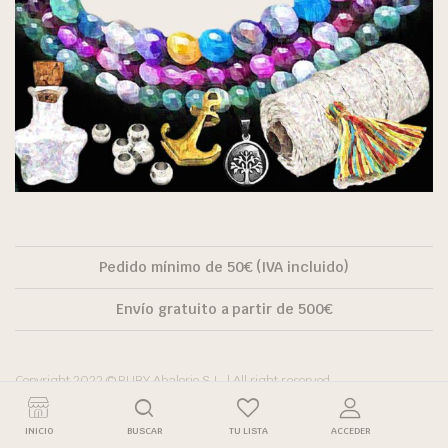
Pedido mínimo de 50€ (IVA incluido)
Envío gratuito a partir de 500€
Copyright 2022 © RUBY Abalorio S.L. | All right reserved.
INICIO
BUSCAR
TU LISTA
ACCEDER