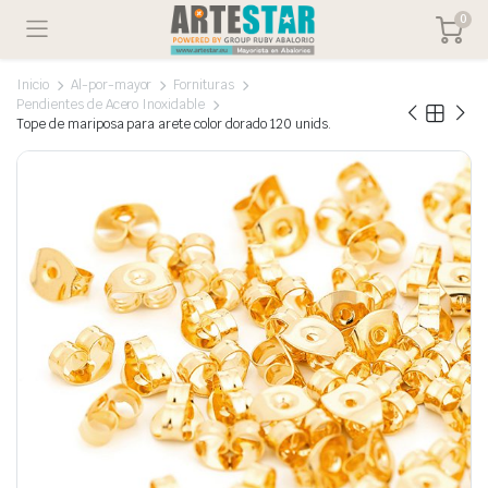
0
Inicio
Al-por-mayor
Fornituras
Pendientes de Acero Inoxidable
Tope de mariposa para arete color dorado 120 unids.