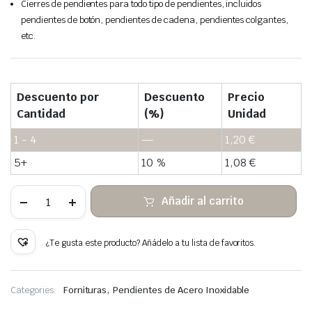
Cierres de pendientes para todo tipo de pendientes, incluidos
pendientes de botón, pendientes de cadena, pendientes colgantes,
etc.
Descuento por
Descuento
Precio
Cantidad
(%)
Unidad
1 - 4
—
1,20
€
5+
10 %
1,08
€
Tope
Añadir al carrito
de
mariposa
para
arete
¿Te gusta este producto? Añádelo a tu lista de favoritos.
color
dorado
120
unids.
,
Categories:
Fornituras
Pendientes de Acero Inoxidable
cantidad