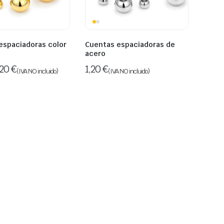
espaciadoras color
Cuentas espaciadoras de
acero
,20
€
1,20
€
(IVA NO incluido)
(IVA NO incluido)