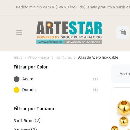
Pedido mínimo de 50€ (IVA NO incluido), envío gratuito a partir d
Inicio
Al-por-mayor
Fornituras
Bolas de Acero Inoxidable
Filtrar por Color
Mostra
Acero
(1)
Dorado
(1)
Filtrar por Tamano
(2)
3 x 1.5mm
(2)