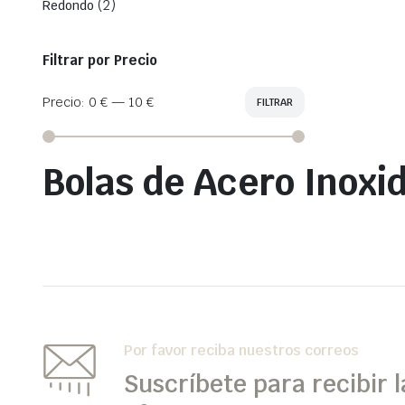
(2)
Redondo
Filtrar por Precio
Precio:
0 €
—
10 €
FILTRAR
Precio
Precio
mínimo
máximo
Bolas de Acero Inoxi
Por favor reciba nuestros correos
Suscríbete para recibir l