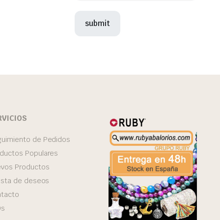
RVICIOS
uimiento de Pedidos
ductos Populares
vos Productos
lista de deseos
tacto
Qs