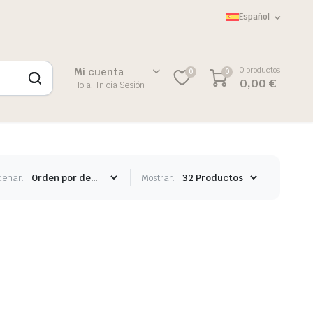
Español
0 productos
Mi cuenta
0
0
0,00
€
Hola, Inicia Sesión
denar:
Mostrar: