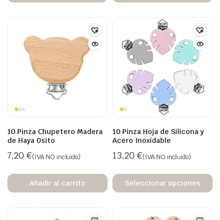
ecio
ecio
nimo
ximo
10 Pinza Chupetero Madera
10 Pinza Hoja de Silicona y
de Haya Osito
Acero Inoxidable
7,20
€
13,20
€
(IVA NO incluido)
(IVA NO incluido)
Añadir al carrito
Seleccionar opciones