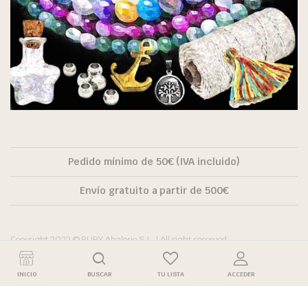
Pedido mínimo de 50€ (IVA incluido)
Envío gratuito a partir de 500€
Copyright 2022 © RUBY Abalorio S.L. | All right reserved.
INICIO
BUSCAR
TU LISTA
ACCEDER
10