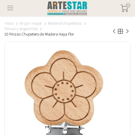
0
Inicio
Al-por-mayor
Material chupeteros
Pinzas y enganches
10 Pinzas Chupetero de Madera Haya Flor