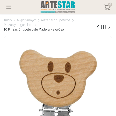
0
Inicio
Al-por-mayor
Material chupeteros
Pinzas y enganches
10 Pinzas Chupetero de Madera Haya Oso