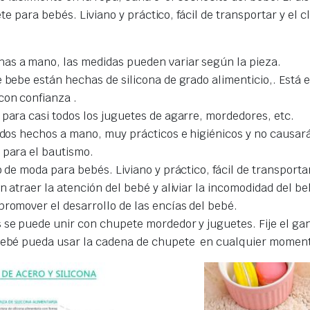
ete para bebés. L
iviano y práctico, fácil de transportar y el
as a mano, las medidas pueden variar según la pieza.
e bebe están hechas de silicona de grado alimenticio,. Está 
con confianza .
 para casi todos los juguetes de agarre, mordedores, etc.
dos hechos a mano, muy prácticos e higiénicos y no causar
 para el bautismo.
o de moda para bebés. L
iviano y práctico, fácil de transport
n atraer la atención del bebé y aliviar la incomodidad del 
promover el desarrollo de las encías del bebé.
se puede unir con chupete mordedor y juguetes. Fije el ganch
u bebé pueda usar la cadena de chupete en cualquier momen