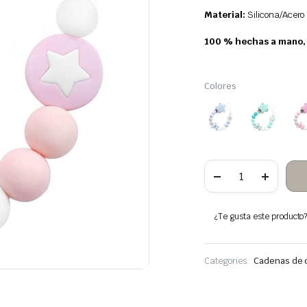
Material:
Silicona/Acero 
100 % hechas a mano, l
Colores
5
Cadena
Chupete
Koala
cantidad
¿Te gusta este producto? 
Categories:
Cadenas de c