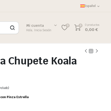
Español
0 productos
Mi cuenta
0
0
0,00
€
Hola, Inicia Sesión
a Chupete Koala
ncluido)
con Pinza Estrella