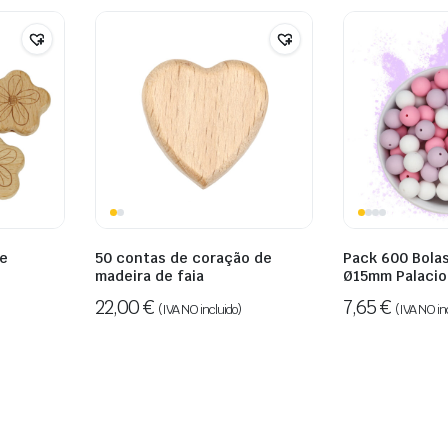
de
50 contas de coração de
Pack 600 Bolas
madeira de faia
Ø15mm Palacio
22,00
€
7,65
€
(IVA NO incluido)
(IVA NO in