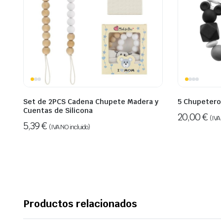
Set de 2PCS Cadena Chupete Madera y
5 Chupetero
Cuentas de Silicona
20,00
€
(IVA
5,39
€
(IVA NO incluido)
Productos relacionados