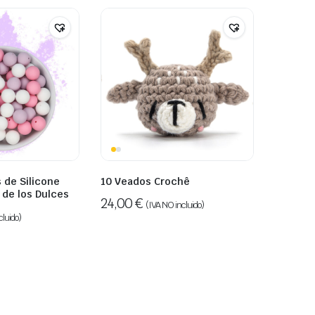
 de Silicone
10 Veados Crochê
 de los Dulces
24,00
€
(IVA NO incluido)
cluido)