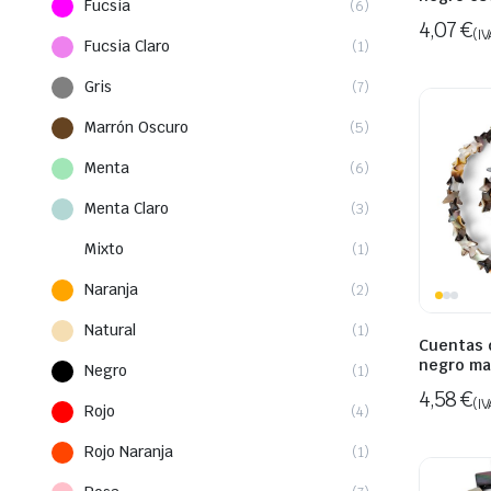
Fucsia
(6)
4,07
€
(IV
Fucsia Claro
(1)
Gris
(7)
Marrón Oscuro
(5)
Menta
(6)
Menta Claro
(3)
Mixto
(1)
Naranja
(2)
Natural
(1)
Cuentas 
negro ma
Negro
(1)
4,58
€
(IV
Rojo
(4)
Rojo Naranja
(1)