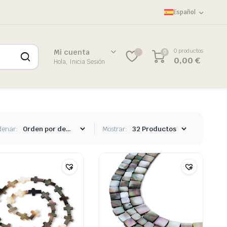
Español
0 productos
Mi cuenta
0
0
0,00
€
Hola, Inicia Sesión
denar:
Mostrar: