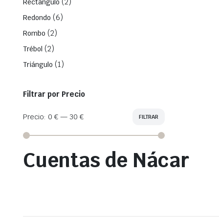
(2)
Rectángulo
(6)
Redondo
(2)
Rombo
(2)
Trébol
(1)
Triángulo
Filtrar por Precio
Precio:
0 €
—
30 €
FILTRAR
Precio
Precio
mínimo
máximo
Cuentas de Nácar