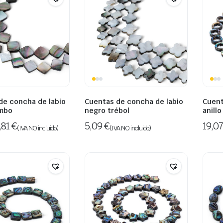
de concha de labio
Cuentas de concha de labio
Cuent
ombo
negro trébol
anillo
,81
€
5,09
€
19,0
(IVA NO incluido)
(IVA NO incluido)