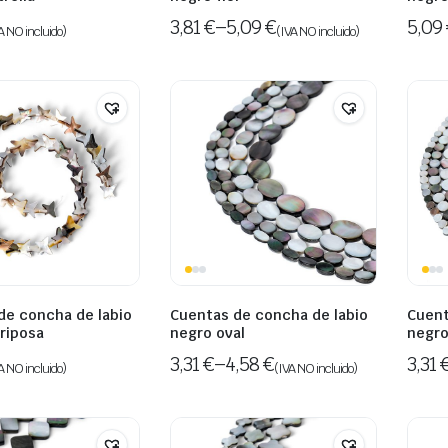
3,81
€
–
5,09
€
5,09
A NO incluido)
(IVA NO incluido)
de concha de labio
Cuentas de concha de labio
Cuent
riposa
negro oval
negro
3,31
€
–
4,58
€
3,31
A NO incluido)
(IVA NO incluido)