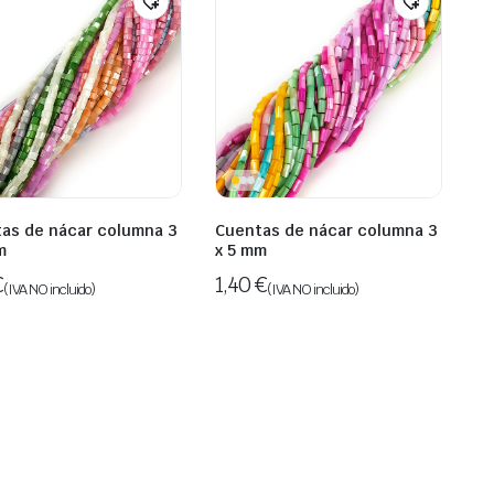
as de nácar columna 3
Cuentas de nácar columna 3
m
x 5 mm
€
1,40
€
(IVA NO incluido)
(IVA NO incluido)