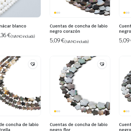
 nácar blanco
Cuentas de concha de labio
Cuent
negro corazón
negro
,36
€
(IVA NO incluido)
5,09
€
5,09
(IVA NO incluido)
de concha de labio
Cuentas de concha de labio
Cuent
rella
negro flor
negro