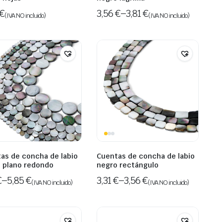
€
3,56
€
–
3,81
€
(IVA NO incluido)
(IVA NO incluido)
as de concha de labio
Cuentas de concha de labio
 plano redondo
negro rectángulo
€
–
5,85
€
3,31
€
–
3,56
€
(IVA NO incluido)
(IVA NO incluido)