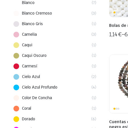
Blanco
(7)
Blanco Cremoso
(3)
Blanco Gris
(1)
Bolas de
1,14
€
–
6
Camelia
(3)
Caqui
(1)
Caqui Oscuro
(1)
Carmesí
(1)
Cielo Azul
(2)
Cielo Azul Profundo
(4)
Color De Concha
(1)
Coral
(1)
Dorado
(6)
Cuentas 
negro est