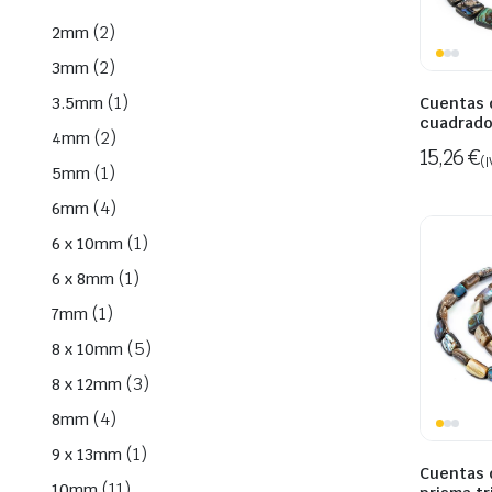
(2)
2mm
(2)
3mm
(1)
Cuentas 
3.5mm
cuadrad
(2)
4mm
15,26
€
(I
(1)
5mm
(4)
6mm
(1)
6 x 10mm
(1)
6 x 8mm
(1)
7mm
(5)
8 x 10mm
(3)
8 x 12mm
(4)
8mm
(1)
9 x 13mm
Cuentas 
(11)
10mm