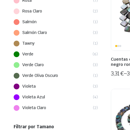
Rosa
(7)
Rosa Claro
(2)
Salmón
(1)
Salmón Claro
(3)
Tawny
(1)
Verde
(6)
Cuentas 
negro r
Verde Claro
(3)
3,31
€
–
3
Verde Oliva Oscuro
(1)
Violeta
(3)
Violeta Azul
(4)
Violeta Claro
(2)
Filtrar por Tamano