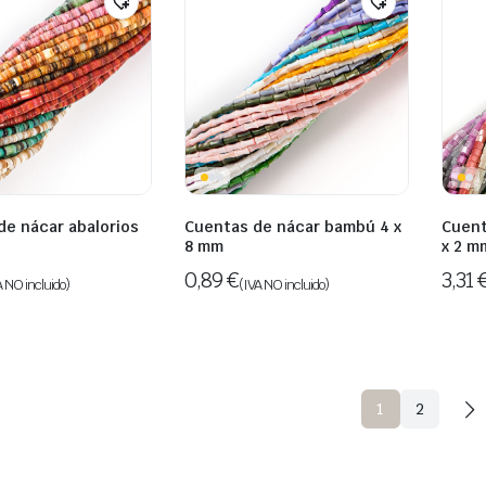
de nácar abalorios
Cuentas de nácar bambú 4 x
Cuent
8 mm
x 2 m
0,89
€
3,31
A NO incluido)
(IVA NO incluido)
1
2