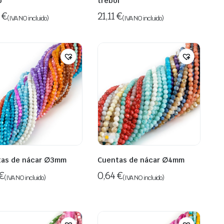
o
trébol
5
€
21,11
€
(IVA NO incluido)
(IVA NO incluido)
as de nácar ∅3mm
Cuentas de nácar ∅4mm
€
0,64
€
(IVA NO incluido)
(IVA NO incluido)