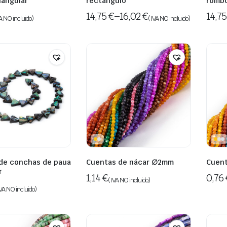
iangular
rectángulo
romb
14,75
€
–
16,02
€
14,7
A NO incluido)
(IVA NO incluido)
de conchas de paua
Cuentas de nácar ∅2mm
Cuent
r
1,14
€
0,76
(IVA NO incluido)
VA NO incluido)