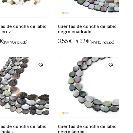
as de concha de labio
Cuentas de concha de labio
 cruz
negro cuadrado
€
3,56
€
–
4,32
€
(IVA NO incluido)
(IVA NO incluido)
as de concha de labio
Cuentas de concha de labio
 hojas
negro lágrima