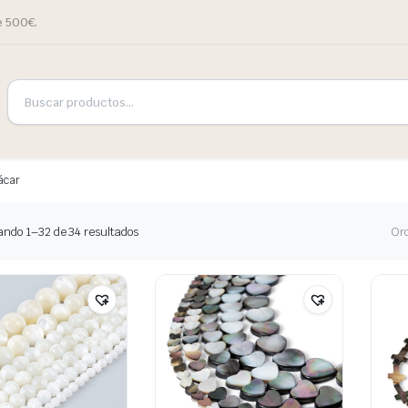
e 500€.
ácar
ando 1–32 de 34 resultados
Or