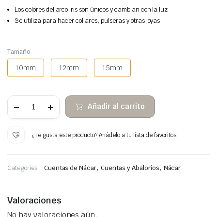
Los colores del arco iris son únicos y cambian con la luz
Se utiliza para hacer collares, pulseras y otras joyas
Tamaño
10mm
12mm
15mm
Cuentas
Añadir al carrito
de
concha
de
labio
¿Te gusta este producto? Añádelo a tu lista de favoritos.
negro
estrella
cantidad
,
,
Categories:
Cuentas de Nácar
Cuentas y Abalorios
Nácar
Valoraciones
No hay valoraciones aún.