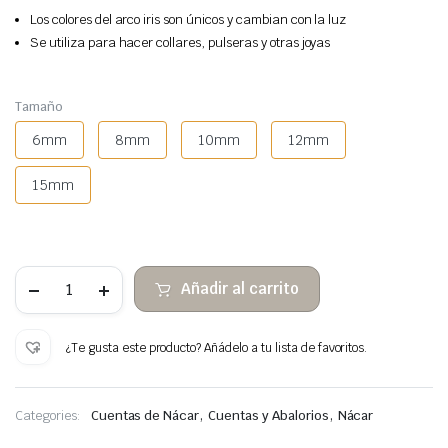
Los colores del arco iris son únicos y cambian con la luz
Se utiliza para hacer collares, pulseras y otras joyas
Tamaño
6mm
8mm
10mm
12mm
15mm
Cuentas
Añadir al carrito
de
concha
de
labio
¿Te gusta este producto? Añádelo a tu lista de favoritos.
negro
corazón
cantidad
,
,
Categories:
Cuentas de Nácar
Cuentas y Abalorios
Nácar