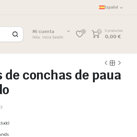
Español
0 productos
Mi cuenta
0
0
0,00
€
Hola, Inicia Sesión
 de conchas de paua
do
3
cluido)
unids.