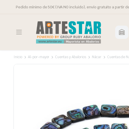
Pedido mínimo de 50€ (IVA NO incluido), envío gratuito a partir d
Inicio
Al-por-mayor
Cuentas y Abalorios
Nácar
Cuentas de N