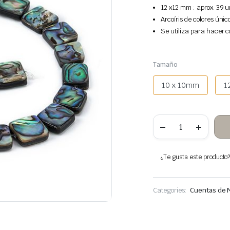
12 x12 mm : aprox. 39 u
Arcoíris de colores únic
Se utiliza para hacer co
Tamaño
10 x 10mm
1
Cuentas
de
conchas
de
paua
¿Te gusta este producto? 
cuadrado
cantidad
Categories:
Cuentas de 