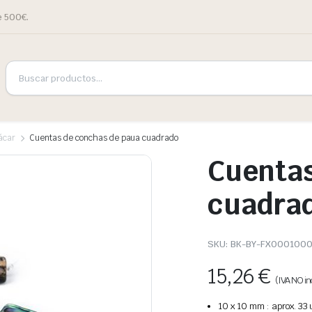
e 500€.
ácar
Cuentas de conchas de paua cuadrado
Cuentas
cuadra
SKU:
BK-BY-FX0001000
15,26
€
(IVA NO in
10 x 10 mm : aprox. 33 